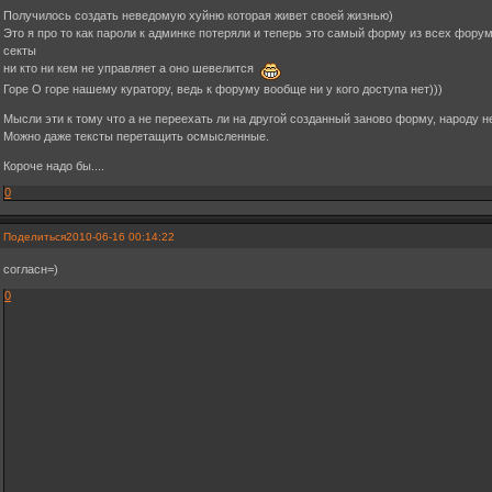
Получилось создать неведомую хуйню которая живет своей жизнью)
Это я про то как пароли к админке потеряли и теперь это самый форму из всех фору
секты
ни кто ни кем не управляет а оно шевелится
Горе О горе нашему куратору, ведь к форуму вообще ни у кого доступа нет)))
Мысли эти к тому что а не переехать ли на другой созданный заново форму, народу н
Можно даже тексты перетащить осмысленные.
Короче надо бы....
0
Поделиться
2010-06-16 00:14:22
согласн=)
0