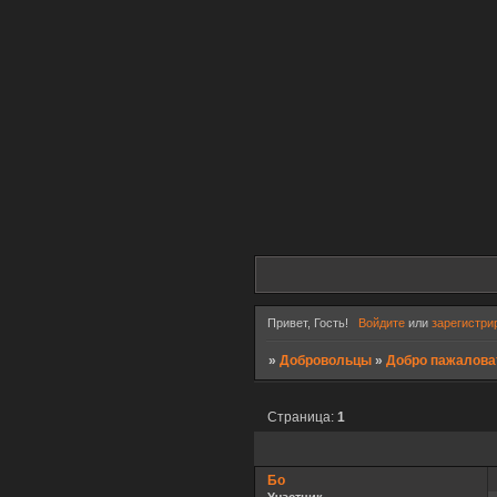
Привет, Гость!
Войдите
или
зарегистри
»
Добровольцы
»
Добро пажаловат
Страница:
1
Бо