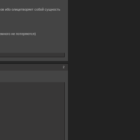
мов ибо олицетворяет собой сущность
емного не потеряются)
2