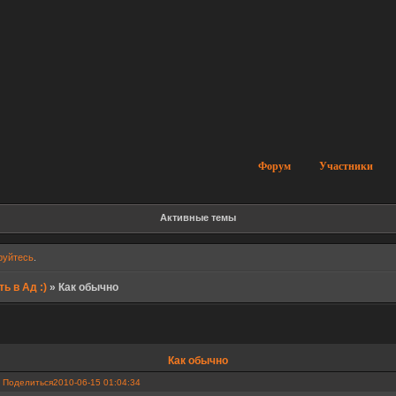
Форум
Участники
Активные темы
руйтесь
.
ь в Ад :)
»
Как обычно
Как обычно
Поделиться
2010-06-15 01:04:34