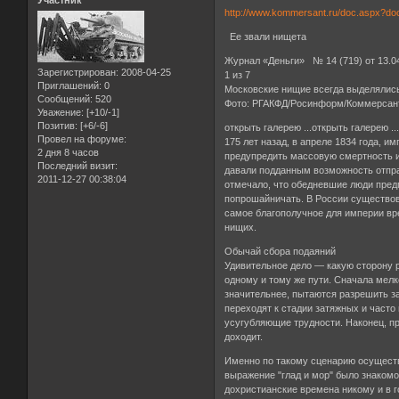
Участник
http://www.kommersant.ru/doc.aspx?do
Ее звали нищета
Журнал «Деньги» № 14 (719) от 13.0
Зарегистрирован
: 2008-04-25
1 из 7
Приглашений:
0
Московские нищие всегда выделялис
Сообщений:
520
Фото: РГАКФД/Росинформ/Коммерсан
Уважение:
[+10/-1]
Позитив:
[+6/-6]
открыть галерею ...открыть галерею ..
Провел на форуме:
175 лет назад, в апреле 1834 года, 
2 дня 8 часов
предупредить массовую смертность и
Последний визит:
давали подданным возможность отправ
2011-12-27 00:38:04
отмечало, что обедневшие люди предп
попрошайничать. В России существов
самое благополучное для империи вр
нищих.
Обычай сбора подаяний
Удивительное дело — какую сторону 
одному и тому же пути. Сначала мелк
значительнее, пытаются разрешить за
переходят к стадии затяжных и част
усугубляющие трудности. Наконец, пр
доходит.
Именно по такому сценарию осуществ
выражение "глад и мор" было знакомо
дохристианские времена никому и в г