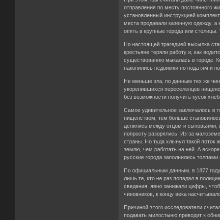
отправления по месту постоянного жи
установленный инструкцией комплек
места продавали казенную одежду, а 
опять в крупные города или столицы.
Но настоящей трагедией высылка ста
крестьяне теряли работу и, как водит
существованию мыкалась в городе. Ко
накопились недоимки по податям и по
Не меньше зла, по данным тех же чи
укоренившихся переселенцев нищенст
без возможности получить кусок хлеб
Самое удивительное заключалось в т
нищенством, тем больше становилось
делились между отцом и сыновьями, в
попросту разорялись. Из-за малозем
страны. Но туда хлынул такой поток
землю, чем работать на ней. А вскор
русские города заполнились толпами
По официальным данным, в 1877 году
лишь те, кто не раз попадал в полици
сведения, явно занижали цифры, чт
чиновников, к концу века насчитывал
Причиной этого исследователи считал
подавать милостыню приводит к обни