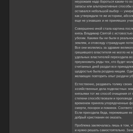
неурожаев надо бороться каким-то о
запасы или альтернативные способы в
оставался небольшой выбор — умирать
как утверждали те же историки, абсо
еще не узнавших и не принявших уче
Совершенно иной стала картина посл
князь Владимир Святой с истовостью
убогим. Какими бы ни были в реально
землям, и отовсюду страждущие потя
Все они молились за здравие великог
грешившего властителя не могло не 
удельных властителей переходила все
преумножить ряды тех, кто будет мол
считанных дней раздал все принадле
щедростью была роздана нищим. Одна
желающих повторить опыт раздачи уб
Естественно, раздавать толику своих
хозяйственные дела подвластных земе
князьями тот же способ очищения от 
степени способствовали и проповеди
временем приняла упорядоченные фор
смерти, похорон и поминок. Соответс
Если приходила беда, пережившие ее 
добрый христианин ее оказать.
Проблема заключалась лишь в том, ч
и нужно решать самостоятельно. Заче