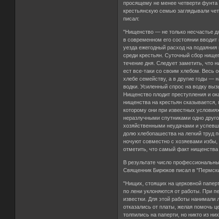
просящему не менее четверти фунта (
крестьянскую семью заглядывали чет
писал:
"Нищенство — не только несчастье дл
в современном его состоянии вводит 
уезда ежегодный расход на подаяния
среди крестьян. Суточный сбор нищег
течение дня. Следует заметить, что н
ест все-таки со своим хлебом. Весь
хлебе семейству, а в другие годы — 
водки. Усиленный спрос на водку выз
Нищенство плодит преступления и о
нищенства на крестьян сказывается, 
которому они при известных условиях
неразлучными спутниками одно друго
хозяйственными неудачами и успевши
долю хлебопашества на легкий труд 
ночуют совместно с хозяевами избы, 
отметить, что самый факт нищенства
В результате число профессиональны
Священник Бирюков писал в "Пермски
"Нищих, стоящих на церковной паперт
по лени уклоняются от работы. При пе
известки. Для этой работы нанимали л
отказались от платы, желая помочь ц
толпились на паперти, но никто из ни