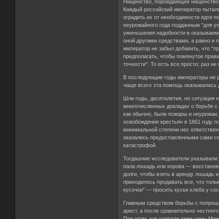
Нищенство, порождающее нищенство
Каждый российский император пыталс
оградить их от необходимости идти п
неурожайного года подданным "для у
уменьшения надобности в оказываемы
оной другими средствами, а равно и 
император не забыл добавить, что "пр
предполагать, чтобы помянутое прав
точности". То есть все просто: раз н
В последующие годы императоры не р
чаще всего эта помощь оказывалась 
Шли годы, десятилетия, но ситуация 
многочисленных докладах о борьбе с
как обычно, были пожары и неурожаи
освобождения крестьян в 1861 году п
минимальной степени нес ответствен
оказались предоставленными сами се
катастрофой.
Тогдашние исследователи указывали:
пала лошадь или корова — восстанов
долги, чтобы взять в аренду лошадь и
приходилось продавать все, что толь
кусочки" — просить куски хлеба у со
Главным средством борьбы с попроша
арест, а после сравнительно честног
При этом, как считали даже чины Мин