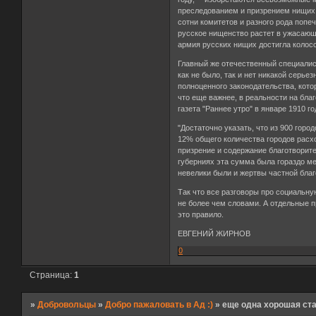
преследованием и призрением нищих.
сотни комитетов и разного рода попе
русское нищенство растет в ужасающ
армия русских нищих достигла коло
Главный же отечественный специалис
как не было, так и нет никакой серье
полноценного законодательства, кот
что еще важнее, в реальности на бла
газета "Раннее утро" в январе 1910 г
"Достаточно указать, что из 900 горо
12% общего количества городов расхо
призрение и содержание благотворит
губерниях эта сумма была гораздо м
невелики были и жертвы частной бла
Так что все разговоры про социальн
не более чем словами. А отдельные 
это правило.
ЕВГЕНИЙ ЖИРНОВ
0
Страница:
1
»
Добровольцы
»
Добро пажаловать в Ад :)
»
еще одна хорошая ста