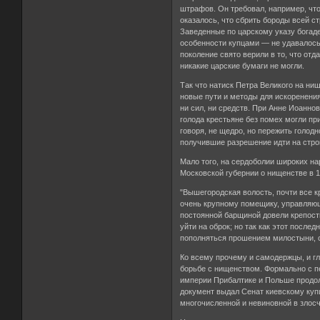
штрафов. Он требовал, например, чт
оказалось, что сбрить бороды всей с
Заведенные по царскому указу богаде
особенности купцами — не удавалось
поколение свято верили в то, что от
никакие царские бумаги не могли.
Так что натиск Петра Великого на ни
новые пути и методы для искоренения
ни сил, ни средств. При Анне Иоанно
голода крестьяне без помех могли при
говоря, не щедро, но пережить голод
получившие разрешение идти на стро
Мало того, на сердоболии широких н
Московской губернии о нищенстве в 1
"Вышегородская волость, почти все 
очень крупному помещику, управляющ
постоянной барщиной довели крепостн
уйти на оброк; но так как этот после
пополняться прошением милостыни, с
Ко всему прочему и самодержцы, и г
борьбе с нищенством. Формально с п
империи Прибалтике и Польше продол
документ выдал Сенат киевскому куп
многочисленной и невиновной в злос