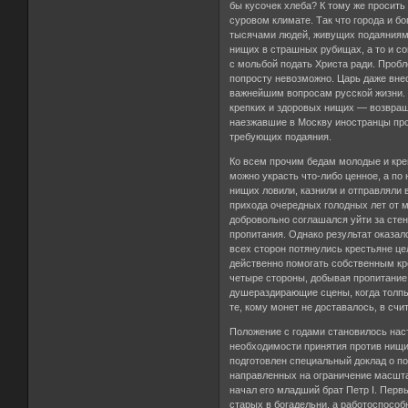
бы кусочек хлеба? К тому же просит
суровом климате. Так что города и б
тысячами людей, живущих подаяниями
нищих в страшных рубищах, а то и со
с мольбой подать Христа ради. Пробле
попросту невозможно. Царь даже внес
важнейшим вопросам русской жизни. 
крепких и здоровых нищих — возвраща
наезжавшие в Москву иностранцы про
требующих подаяния.
Ко всем прочим бедам молодые и креп
можно украсть что-либо ценное, а п
нищих ловили, казнили и отправляли 
прихода очередных голодных лет от 
добровольно соглашался уйти за стен
пропитания. Однако результат оказа
всех сторон потянулись крестьяне ц
действенно помогать собственным кре
четыре стороны, добывая пропитание
душераздирающие сцены, когда толпы
те, кому монет не доставалось, в счи
Положение с годами становилось нас
необходимости принятия против нищи
подготовлен специальный доклад о 
направленных на ограничение масшта
начал его младший брат Петр I. Перв
старых в богадельни, а работоспособ