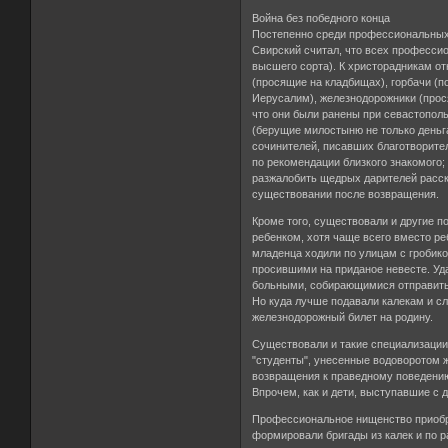
Война без победного конца
Постепенно среди профессиональных 
Свирский считал, что всех профессио
высшего сорта). К христорадникам о
(просящие на кладбищах), горбачи (
Иерусалим), железнодорожники (прос
что они были ранены при севастополь
(берущие милостыню не только деньга
сочинителей, писавших благотворите
по рекомендации близкого знакомого
разжалобить щедрых дарителей расск
существовании после возвращения.
Кроме того, существовали и другие 
ребенком, хотя чаще всего вместо ре
младенца ходили по улицам с гробик
просившими на приданое невесте. У
больными, собирающимися отправитьс
Но куда лучше подавали калекам и с
железнодорожный билет на родину.
Существовали и такие специализации,
"студенты", унесенные водоворотом 
возвращения к праведному поведению.
Впрочем, как и дети, выступавшие с
Профессиональное нищенство приобр
формировали бригады из калек и по 