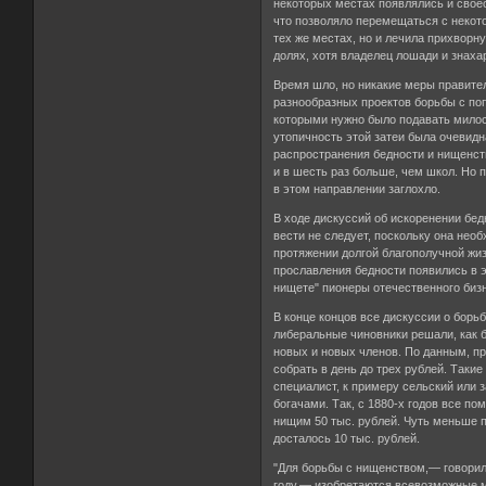
некоторых местах появлялись и свое
что позволяло перемещаться с некото
тех же местах, но и лечила прихворн
долях, хотя владелец лошади и знаха
Время шло, но никакие меры правите
разнообразных проектов борьбы с по
которыми нужно было подавать милос
утопичность этой затеи была очевидн
распространения бедности и нищенст
и в шесть раз больше, чем школ. Но 
в этом направлении заглохло.
В ходе дискуссий об искоренении бед
вести не следует, поскольку она нео
протяжении долгой благополучной жиз
прославления бедности появились в э
нищете" пионеры отечественного бизн
В конце концов все дискуссии о борь
либеральные чиновники решали, как 
новых и новых членов. По данным, п
собрать в день до трех рублей. Таки
специалист, к примеру сельский или 
богачами. Так, с 1880-х годов все по
нищим 50 тыс. рублей. Чуть меньше
досталось 10 тыс. рублей.
"Для борьбы с нищенством,— говорило
году,— изобретаются всевозможные м