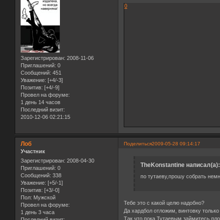
0
Зарегистрирован
: 2008-11-06
Приглашений:
0
Сообщений:
451
Уважение:
[+4/-3]
Позитив:
[+4/-9]
Провел на форуме:
1 день 14 часов
Последний визит:
2010-12-06 02:21:15
Лоб
Поделиться
2009-05-28 09:14:17
Участник
Зарегистрирован
: 2008-04-30
TheKonstantine написал(а):
Приглашений:
0
Сообщений:
338
по тутаеву,прошу собрать нем
Уважение:
[+5/-1]
Позитив:
[+3/-0]
Пол:
Мужской
Тебе это с какой целю надобно?
Провел на форуме:
Да хардбол отложим, винтовку только
1 день 3 часа
Так что пока Тутаевым займитесь пл
Последний визит: