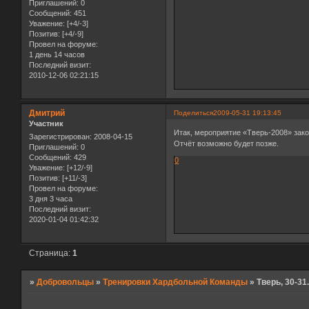
Приглашений:
0
Сообщений:
451
Уважение:
[+4/-3]
Позитив:
[+4/-9]
Провел на форуме:
1 день 14 часов
Последний визит:
2010-12-06 02:21:15
Дмитрий
Поделиться
2009-05-31 19:13:45
Участник
Итак, мероприятие «Тверь-2008» зако
Зарегистрирован
: 2008-04-15
Отчёт возможно будет позже.
Приглашений:
0
Сообщений:
429
0
Уважение:
[+12/-9]
Позитив:
[+11/-3]
Провел на форуме:
3 дня 3 часа
Последний визит:
2020-01-04 01:42:32
Страница:
1
»
Добровольцы
»
Тренировки Хардбольной Команды
»
Тверь, 30-31