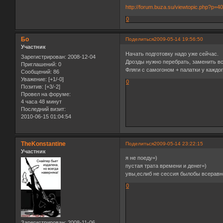
http://forum.buza.su/viewtopic.php?p=
0
Бо
Поделиться
2009-05-14 19:56:50
Участник
Начать подготовку надо уже сейчас.
Зарегистрирован
: 2008-12-04
Дрозды нужно перебрать, заменить вс
Приглашений:
0
Фляги с самогоном + палатки у каждог
Сообщений:
86
Уважение:
[+1/-0]
0
Позитив:
[+3/-2]
Провел на форуме:
4 часа 48 минут
Последний визит:
2010-06-15 01:04:54
TheKonstantine
Поделиться
2009-05-14 23:22:15
Участник
я не поеду=)
пустая трата времени и денег=)
увы,еслиб не сессия былобы всеравно
0
Зарегистрирован
: 2008-11-06