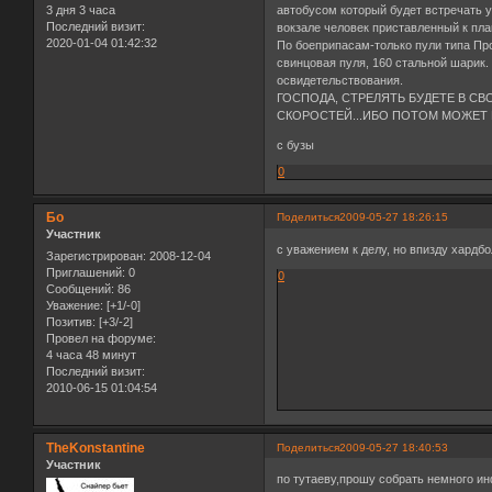
3 дня 3 часа
автобусом который будет встречать у
Последний визит:
вокзале человек приставленный к пла
2020-01-04 01:42:32
По боеприпасам-только пули типа Про
свинцовая пуля, 160 стальной шарик
освидетельствования.
ГОСПОДА, СТРЕЛЯТЬ БУДЕТЕ В С
СКОРОСТЕЙ...ИБО ПОТОМ МОЖЕТ Б
с бузы
0
Бо
Поделиться
2009-05-27 18:26:15
Участник
с уважением к делу, но впизду хардбо
Зарегистрирован
: 2008-12-04
Приглашений:
0
0
Сообщений:
86
Уважение:
[+1/-0]
Позитив:
[+3/-2]
Провел на форуме:
4 часа 48 минут
Последний визит:
2010-06-15 01:04:54
TheKonstantine
Поделиться
2009-05-27 18:40:53
Участник
по тутаеву,прошу собрать немного и