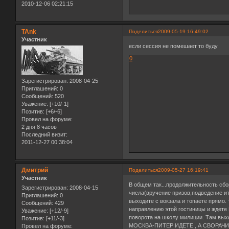
2010-12-06 02:21:15
TAnk
Поделиться
2009-05-19 16:49:02
Участник
если сессия не помешает то буду
0
Зарегистрирован
: 2008-04-25
Приглашений:
0
Сообщений:
520
Уважение:
[+10/-1]
Позитив:
[+6/-6]
Провел на форуме:
2 дня 8 часов
Последний визит:
2011-12-27 00:38:04
Дмитрий
Поделиться
2009-05-27 16:19:41
Участник
В общем так...продолжительность сбо
Зарегистрирован
: 2008-04-15
числа(вручение призов,подведение ит
Приглашений:
0
выходите с вокзала и топаете прямо. 
Сообщений:
429
направлению этой гостиницы и ждете П
Уважение:
[+12/-9]
поворота на школу милиции. Там вых
Позитив:
[+11/-3]
МОСКВА-ПИТЕР ИДЕТЕ , А СВОРАЧИ
Провел на форуме: