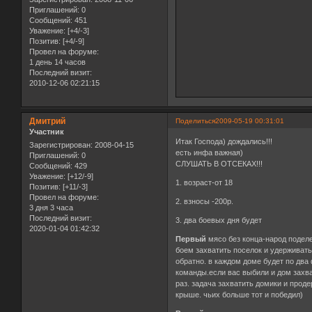
Приглашений:
0
Сообщений:
451
Уважение:
[+4/-3]
Позитив:
[+4/-9]
Провел на форуме:
1 день 14 часов
Последний визит:
2010-12-06 02:21:15
Дмитрий
Поделиться
2009-05-19 00:31:01
Участник
Итак Господа) дождались!!!
Зарегистрирован
: 2008-04-15
есть инфа важная)
Приглашений:
0
СЛУШАТЬ В ОТСЕКАХ!!!
Сообщений:
429
Уважение:
[+12/-9]
1. возраст-от 18
Позитив:
[+11/-3]
Провел на форуме:
2. взносы -200р.
3 дня 3 часа
Последний визит:
3. два боевых дня будет
2020-01-04 01:42:32
Первый
мясо без конца-народ подел
боем захватить поселок и удерживать
обратно. в каждом доме будет по два
команды.если вас выбили и дом захва
раз. задача захватить домики и прод
крыше. чьих больше тот и победил)