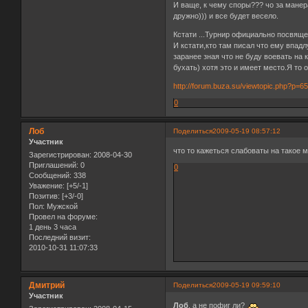
И ваще, к чему споры??? чо за манера
дружно))) и все будет весело.
Кстати ...Турнир официально посвяще
И кстати,кто там писал что ему впадл
заранее зная что не буду воевать на 
бухать) хотя это и имеет место.Я то 
http://forum.buza.su/viewtopic.php?p=
0
Лоб
Поделиться
2009-05-19 08:57:12
Участник
что то кажеться слабоваты на такое 
Зарегистрирован
: 2008-04-30
Приглашений:
0
0
Сообщений:
338
Уважение:
[+5/-1]
Позитив:
[+3/-0]
Пол:
Мужской
Провел на форуме:
1 день 3 часа
Последний визит:
2010-10-31 11:07:33
Дмитрий
Поделиться
2009-05-19 09:59:10
Участник
Лоб
, а не пофиг ли?