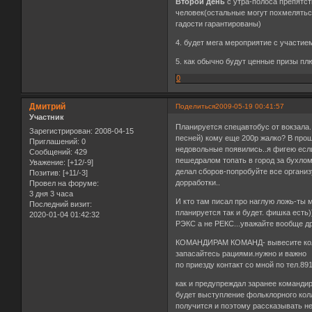
Второй день
с утра-полоса препятст
человек(остальные могут похмеляться
гадости гарантированы)
4. будет мега мероприятие с участи
5. как обычно будут ценные призы п
0
Дмитрий
Поделиться
2009-05-19 00:41:57
Участник
Планируется спецавтобус от вокзала..
Зарегистрирован
: 2008-04-15
песней) кому еще 200р жалко? В прош
Приглашений:
0
недовольные появились..я фигею если
Сообщений:
429
пешедралом топать в город за бухлом?
Уважение:
[+12/-9]
делал сборов-попробуйте все организу
Позитив:
[+11/-3]
дорработки..
Провел на форуме:
3 дня 3 часа
И кто там писал про наглую ложь-ты мне
Последний визит:
планируется так и будет. фишка есть)
2020-01-04 01:42:32
РЭКС а не РЕКС...уважайте вообще др
КОМАНДИРАМ КОМАНД- вывесите коли
запасайтесь рациями.нужно и важно
по приезду контакт со мной по тел.8
как и предупреждал заранее командир
будет выступление фольклорного колл
получится и поэтому рассказывать не