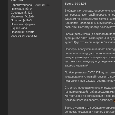
Участник
Тверь, 30-31.05
Зарегистрирован
: 2008-04-15
Приглашений:
0
В общем так господа...определено кон
Сообщений:
429
для особых любителей нормально поси
Уважение:
[+12/-9]
сделаем по-взрослому))) допуск на иг
Позитив:
[+11/-3]
Все вопли недовольных о бункерном д
Провел на форуме:
развитии. Поэтому всегда пожалуйста
3 дня 3 часа
Последний визит:
2Командирам команд-соизвольте подг
2020-01-04 01:42:32
турнир) ибо опять комендант Я! и буду
курит!!!!(да это именно про тебя,краса
Проверки вооружения на проф пригод
на параллельно двух хронах,и на наш
Кому вручить прошлогоднее достижен
достанется командиру подразделения)
вашему желанию)
По боеприпасам-АХТУНГ!!! пули толь
товарища или из вашей головы то пож
позволим у нас бардак творить не по
С местом проведения пока определеяе
направлении действий и доработками.
Контакты все по организации и прочи
Алексей(кому как совесть позволит)
Все кто увидит это сообщение огром
вопросы.пожелания и прочее все зал