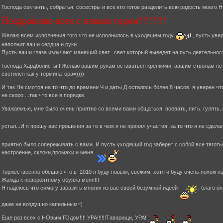
Господа сектанты, собратья, сосестры и все кто готов разделить всю радость моего Н
Поздравляю всех с новым годом!!!!!!!!
Желаю всем исполнения того что не исполнилось в уходящем году
, пусть уве
наполнит ваши сердца и руки.
Пусть ваши глаза излучают манящий свет...свет который выведет на путь деятельност
Господа Хардболисты!! Желаю вашим рукам оставаться крепкими, вашим стволам не ржа
светился как у терминатора=))))
И так Не смотря на то что до времени Ч и даты Д осталось более 8 часов, я уверен ч
не скоро....так что все в порядке.
Уважаемые, мне было очень приятно со всеми вами общаться, воевать, пить, гулять
устал...И я прошу вас прощения за то в чем я не принял участия, за то что я не сдела
приятно было сопереживать с вами. И пусть уходящий год заберет с собой все тяготы
настроение, склоки,промахи и меня.
Торжествеенно обещаю что в 2010 я буду новым, свежим, хотя и буду очень похож на
Жажда к невероятному обуяла меня!!!
Я надеюсь что симогу заразить многих из вас своей безумной идеей
, благо о
даже не воздушно капельным=)
Еще раз всех с НОвым ГОдом!!!! УРА!!!!!!Таварищи, УРА!