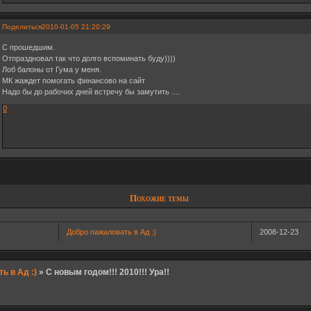
Поделиться
2010-01-05 21:20:29
С прошедшим.
Отпраздновал так что долго вспоминать буду))))
Лоб балоны от Гума у меня.
МК жаждет помогать финансово на сайт
Надо бы до рабочих дней встречу бы замутить ....
0
Похожие темы
Добро пажаловать в Ад :)
2008-12-23
ь в Ад :)
»
С новым годом!!! 2010!!! Ура!!