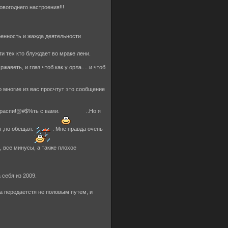
овогоднего настроения!!!
ренность и жажда деятельности
и тех кто блуждает во мраке лени.
веть, и глаз чтоб как у орла.... и чтоб
то многие из вас просчтут это сообщение
, распи!@#$%ть с вами.
..Но я
л ,но обещал.
. Мне правда очень
, все минусы, а также плохое
 себя из 2009.
на передаетстя не половым путем, и