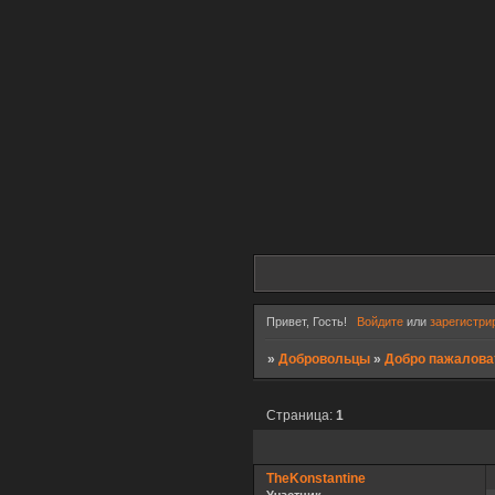
Привет, Гость!
Войдите
или
зарегистри
»
Добровольцы
»
Добро пажаловат
Страница:
1
TheKonstantine