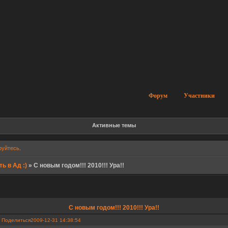
Форум
Участники
Активные темы
руйтесь
.
ь в Ад :)
»
С новым годом!!! 2010!!! Ура!!
С новым годом!!! 2010!!! Ура!!
Поделиться
2009-12-31 14:38:54