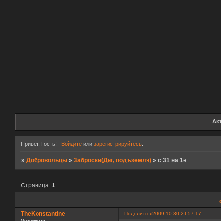
Ак
Привет, Гость!
Войдите
или
зарегистрируйтесь
.
»
Добровольцы
»
Заброски(Диг, подъземля)
»
с 31 на 1е
Страница:
1
TheKonstantine
Поделиться
2009-10-30 20:57:17