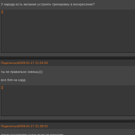
У народа есть желание устроить тренеровку в воскресение?
0
Поделиться
2009-01-17 21:04:00
ты не правильно зовешь)))
все бля на хард
0
Поделиться
2009-01-17 21:38:52
приду,постреляю чуток,если не просплю.....