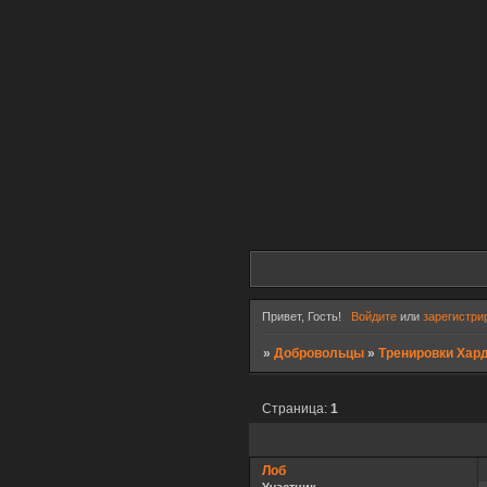
Привет, Гость!
Войдите
или
зарегистри
»
Добровольцы
»
Тренировки Хар
Страница:
1
Лоб