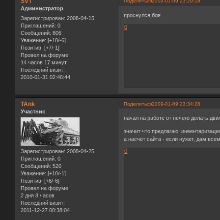
SVT
Поделиться
2009-01-09 23:29:18
Администратор
проснулся бля
Зарегистрирован
: 2008-04-15
Приглашений:
0
0
Сообщений:
806
Уважение:
[+18/-6]
Позитив:
[+7/-1]
Провел на форуме:
14 часов 17 минут
Последний визит:
2010-01-31 02:46:44
TAnk
Поделиться
2009-01-09 23:34:28
Участник
начал на работе от нечего делать.дви
значит что предлагаю, инвентаризаци
а насчет сайта - если нужет, дам вс
0
Зарегистрирован
: 2008-04-25
Приглашений:
0
Сообщений:
520
Уважение:
[+10/-1]
Позитив:
[+6/-6]
Провел на форуме:
2 дня 8 часов
Последний визит:
2011-12-27 00:38:04