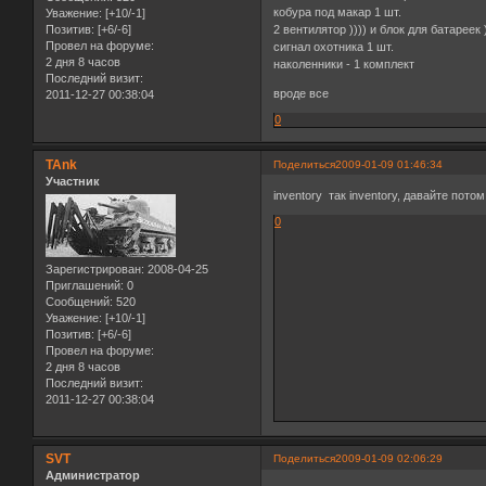
кобура под макар 1 шт.
Уважение:
[+10/-1]
Позитив:
[+6/-6]
2 вентилятор )))) и блок для батареек 
Провел на форуме:
сигнал охотника 1 шт.
2 дня 8 часов
наколенники - 1 комплект
Последний визит:
вроде все
2011-12-27 00:38:04
0
TAnk
Поделиться
2009-01-09 01:46:34
Участник
inventory так inventory, давайте пото
0
Зарегистрирован
: 2008-04-25
Приглашений:
0
Сообщений:
520
Уважение:
[+10/-1]
Позитив:
[+6/-6]
Провел на форуме:
2 дня 8 часов
Последний визит:
2011-12-27 00:38:04
SVT
Поделиться
2009-01-09 02:06:29
Администратор