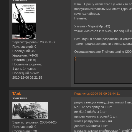
Участник
Итак...Прошу отписаться у кого что 
вооружения(гранаты,минометы,гранат
группу,снайпера.
Начнем.
У меня - Мурка(Мр 512)
также имеиться ИЖ 53М(Последний ша
Есть идеи в плане разработки и изго
Зарегистрирован
: 2008-11-06
также предлагаю ввести в использова
Приглашений:
0
Сообщений:
451
Отредактировано TheKonstantine (2009
Уважение:
[+4/-3]
0
Позитив:
[+4/-9]
Провел на форуме:
1 день 14 часов
Последний визит:
2010-12-06 02:21:15
TAnk
Поделиться
2009-01-09 01:44:11
Участник
радио станция кенвуд (частотка) 1 шт
мр-512 без прицела 1 шт.
иж-61+2 обоймы 1 шт.
прицел коллиматорный 1 шт.
жилет разгрузочный 2 шт.
Зарегистрирован
: 2008-04-25
десантный шлем 1 шт.
Приглашений:
0
маска стальная снайперская "теней" 1
Сообщений:
520