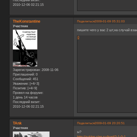
2010-12-06 02:21:15
TheKonstantine
Поделиться
2009-01-09 05:31:03
Участник
пишите чего у вас 2 шт,на случай вз
0
Зарегистрирован
: 2008-11-06
Приглашений:
0
Сообщений:
451
Уважение:
[+4/-3]
Позитив:
[+4/-9]
Провел на форуме:
1 день 14 часов
Последний визит:
2010-12-06 02:21:15
TAnk
Поделиться
2009-01-09 20:20:51
Участник
ы?
http://zyklon.clan.su/load/2-1-0-1